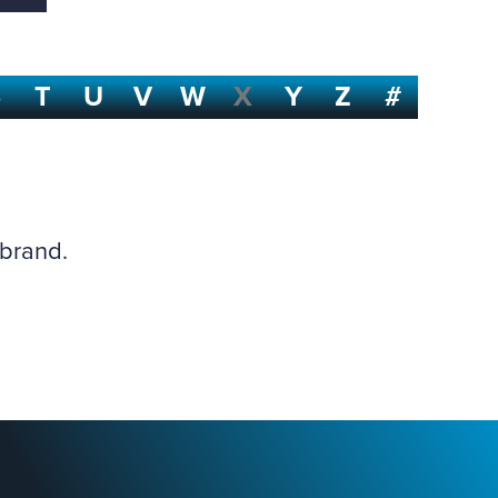
S
T
U
V
W
X
Y
Z
#
 brand.