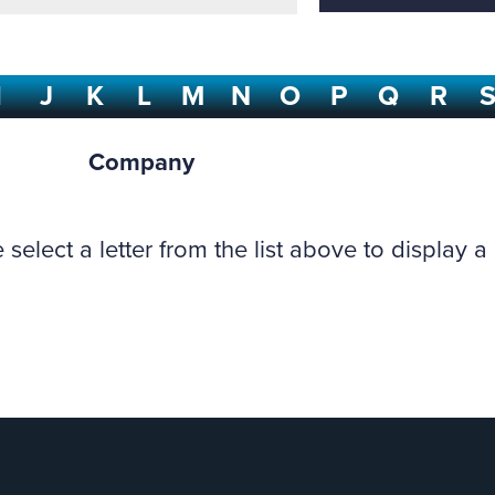
I
J
K
L
M
N
O
P
Q
R
Company
 select a letter from the list above to display a