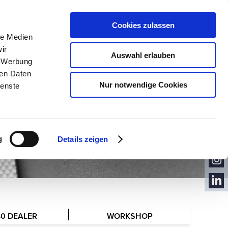
Cookies zulassen
VOLUME
le Medien
ir
Auswahl erlauben
, Werbung
ren Daten
Nur notwendige Cookies
ienste
CON
TACT
NEW
SLET
YOU
TER
g
Details zeigen
TUB
FACE
E
BOO
INST
K
AGR
LINK
AM
EDIN
40 DEALER
WORKSHOP