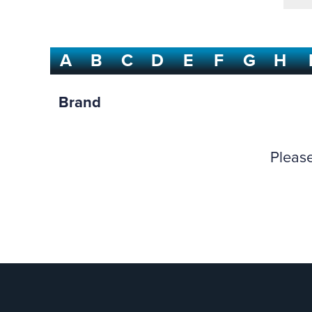
A
B
C
D
E
F
G
H
Brand
Please