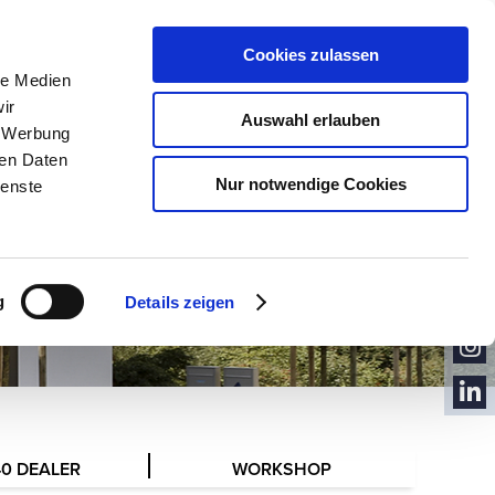
Cookies zulassen
VOLUME
le Medien
ir
Auswahl erlauben
, Werbung
ren Daten
Nur notwendige Cookies
ienste
CON
TACT
NEW
SLET
YOU
TER
g
Details zeigen
TUB
FACE
E
BOO
INST
K
AGR
LINK
AM
EDIN
40 DEALER
WORKSHOP