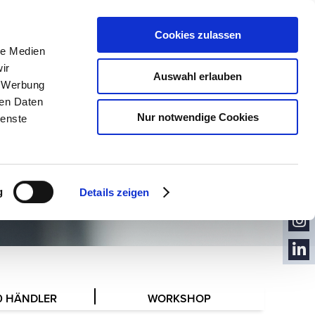
VOLUME
Cookies zulassen
NEWS
le Medien
ir
Auswahl erlauben
, Werbung
ren Daten
Nur notwendige Cookies
ienste
KON
TAKT
NEW
SLET
YOU
TER
g
Details zeigen
TUB
FACE
E
BOO
INST
K
AGR
LINK
AM
EDIN
0 HÄNDLER
WORKSHOP