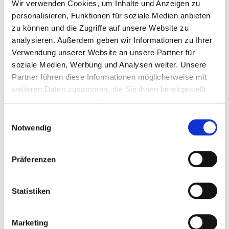
Wir verwenden Cookies, um Inhalte und Anzeigen zu
IAD-GMBH
personalisieren, Funktionen für soziale Medien anbieten
zu können und die Zugriffe auf unsere Website zu
analysieren. Außerdem geben wir Informationen zu Ihrer
Verwendung unserer Website an unsere Partner für
soziale Medien, Werbung und Analysen weiter. Unsere
Partner führen diese Informationen möglicherweise mit
INTERNATIONAL AUDIO
weiteren Daten zusammen, die Sie ihnen bereitgestellt
DISTRIBUTION
haben oder die sie im Rahmen Ihrer Nutzung der Dienste
gesammelt haben.
Einwilligungsauswahl
Notwendig
Johann-Georg-Halske-Str.11
41352 - Korschenbroich
info@iad-gmbh.de
Präferenzen
Tel. +49 2161 61783 0
www.iad-audio.de
Statistiken
Marketing