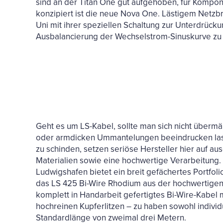
sind an der Titan One gut aufgehoben, für Kompo
konzipiert ist die neue Nova One. Lästigem Netzb
Uni mit ihrer speziellen Schaltung zur Unterdrück
Ausbalancierung der Wechselstrom-Sinuskurve zu 
Geht es um LS-Kabel, sollte man sich nicht übermä
oder armdicken Ummantelungen beeindrucken lass
zu schinden, setzen seriöse Hersteller hier auf a
Materialien sowie eine hochwertige Verarbeitun
Ludwigshafen bietet ein breit gefächertes Portfolio
das LS 425 Bi-Wire Rhodium aus der hochwertigen 
komplett in Handarbeit gefertigtes Bi-Wire-Kabel 
hochreinen Kupferlitzen – zu haben sowohl individu
Standardlänge von zweimal drei Metern.