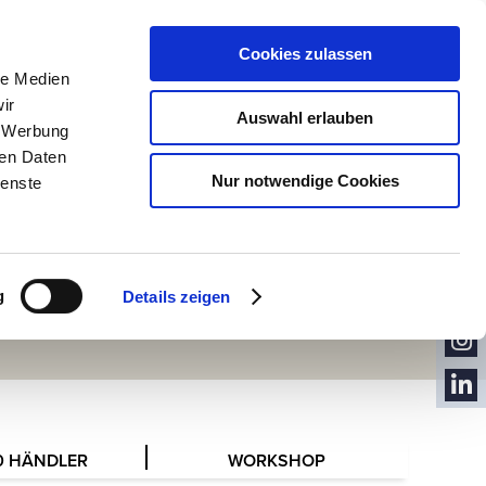
VOLUME
Cookies zulassen
NEWS
le Medien
ir
Auswahl erlauben
, Werbung
ren Daten
Nur notwendige Cookies
ienste
KON
TAKT
NEW
SLET
YOU
TER
g
Details zeigen
TUB
FACE
E
BOO
INST
K
AGR
LINK
AM
EDIN
0 HÄNDLER
WORKSHOP