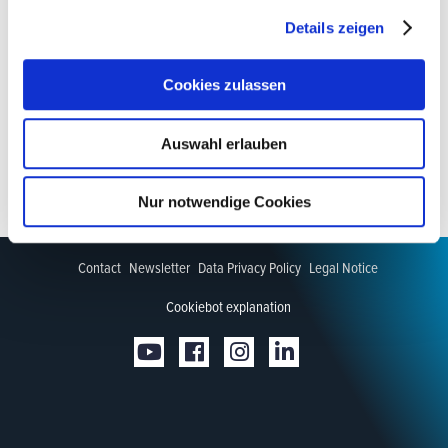
of the Specialist Dealer Seminars in advance via our newsletter,
website and PR services.
Details zeigen
Given the limited capacity available at the venue, participants
must register in advance.
Cookies zulassen
Auswahl erlauben
Nur notwendige Cookies
Contact
Newsletter
Data Privacy Policy
Legal Notice
Cookiebot explanation