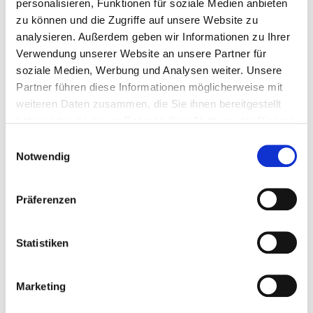
personalisieren, Funktionen für soziale Medien anbieten
zu können und die Zugriffe auf unsere Website zu
ELAC
analysieren. Außerdem geben wir Informationen zu Ihrer
ELECTROACUSTIC
Verwendung unserer Website an unsere Partner für
soziale Medien, Werbung und Analysen weiter. Unsere
GMBH
Partner führen diese Informationen möglicherweise mit
weiteren Daten zusammen, die Sie ihnen bereitgestellt
haben oder die sie im Rahmen Ihrer Nutzung der Dienste
gesammelt haben.
Einwilligungsauswahl
Notwendig
ELAC ELECTROACUSTIC
GMBH
Präferenzen
Fraunhoferstraße 16
Statistiken
24118 Kiel
Phone: (0431) 64 774 - 0
Fax: (0431) 64 774 98
Marketing
E-Mail:
info[at]elac.de
www.elac.com