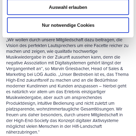
der High End Society freuen wir uns daher besonders auf den
Austausch mit anderen Herstellern und Entwicklern, um
Auswahl erlauben
gemeinsam richtungsweisende Zukunftstechnologien auf den
Weg zu bringen – denn was uns alle eint, ist die Liebe zur
Musik und die Begeisterung dafür, diese in all ihrer
Nur notwendige Cookies
Natürlichkeit wiederzugeben.“
„Wir wollen durch unsere Mitgliedschaft dazu beitragen, die
Vision des perfekten Lautsprechers um eine Facette reicher zu
machen und zeigen, wie qualitativ hochwertige
Musikwiedergabe in der Zukunft aussehen kann, denn die
negative Assoziation mit Digitalsystemen gehört längst der
Vergangenheit an“, so Marvin Griesbacher, Head of Sales &
Marketing bei LOG Audio. „Unser Bestreben ist es, das Thema
High-End zukunftsreif zu machen und an die Bedürfnisse
moderner Kundinnen und Kunden anzupassen – hierbei geht
es natürlich vor allem um das Erlebnis einzigartiger
Musikwiedergabe, aber auch um ansprechendes
Produktdesign, intuitive Bedienung und nicht zuletzt um
platzsparende, wohnzimmertaugliche Gesamtlösungen. Wir
freuen uns daher besonders, durch unsere Mitgliedschaft in
der High-End-Society das Konzept digitaler Aktivsysteme
möglichst vielen Menschen in der Hifi-Landschaft
näherzubringen.“