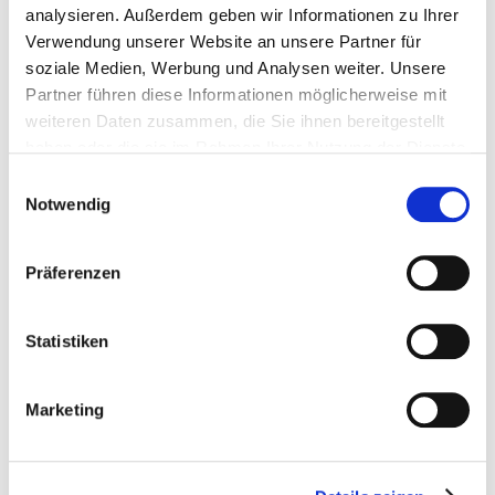
analysieren. Außerdem geben wir Informationen zu Ihrer
PIEGA SA
Verwendung unserer Website an unsere Partner für
soziale Medien, Werbung und Analysen weiter. Unsere
Partner führen diese Informationen möglicherweise mit
weiteren Daten zusammen, die Sie ihnen bereitgestellt
haben oder die sie im Rahmen Ihrer Nutzung der Dienste
gesammelt haben.
PIEGA SA
Einwilligungsauswahl
Notwendig
Bahnhofstrasse 29
8810
Horgen
Präferenzen
Schweiz
Telefon:
+41-44-725 90 42
E-Mail:
mail[at]piega.ch
Statistiken
www.piega.ch
Marketing